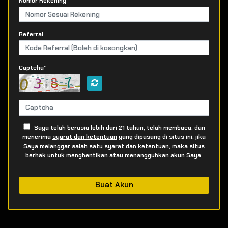
Nomor Rekening*
Referral
Captcha*
Saya telah berusia lebih dari 21 tahun, telah membaca, dan
menerima
syarat dan ketentuan
yang dipasang di situs ini, jika
Saya melanggar salah satu syarat dan ketentuan, maka situs
berhak untuk menghentikan atau menangguhkan akun Saya.
Buat Akun