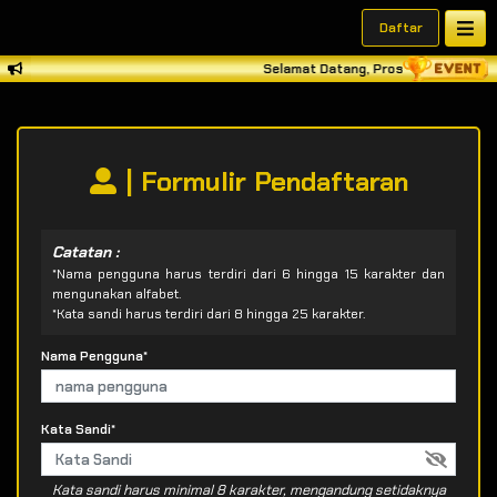
Daftar
Selamat Datang, Proses Depo Cepat D
| Formulir Pendaftaran
Catatan :
*Nama pengguna harus terdiri dari 6 hingga 15 karakter dan
mengunakan alfabet.
*Kata sandi harus terdiri dari 8 hingga 25 karakter.
Nama Pengguna*
Kata Sandi*
Kata sandi harus minimal 8 karakter, mengandung setidaknya