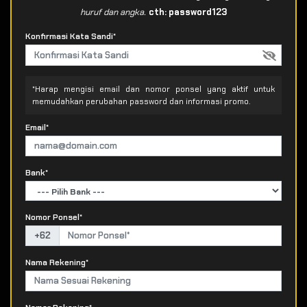
huruf dan angka.
cth: password123
Konfirmasi Kata Sandi*
*Harap mengisi email dan nomor ponsel yang aktif untuk
memudahkan perubahan password dan informasi promo.
Email*
Bank*
Nomor Ponsel*
+62
Nama Rekening*